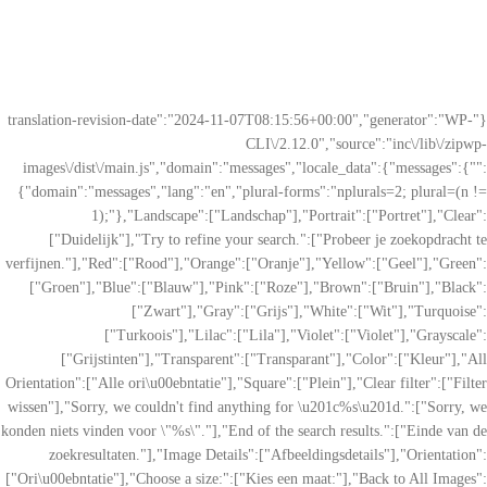
{"translation-revision-date":"2024-11-07T08:15:56+00:00","generator":"WP-
CLI\/2.12.0","source":"inc\/lib\/zipwp-
images\/dist\/main.js","domain":"messages","locale_data":{"messages":{"":
{"domain":"messages","lang":"en","plural-forms":"nplurals=2; plural=(n !=
1);"},"Landscape":["Landschap"],"Portrait":["Portret"],"Clear":
["Duidelijk"],"Try to refine your search.":["Probeer je zoekopdracht te
verfijnen."],"Red":["Rood"],"Orange":["Oranje"],"Yellow":["Geel"],"Green":
["Groen"],"Blue":["Blauw"],"Pink":["Roze"],"Brown":["Bruin"],"Black":
["Zwart"],"Gray":["Grijs"],"White":["Wit"],"Turquoise":
["Turkoois"],"Lilac":["Lila"],"Violet":["Violet"],"Grayscale":
["Grijstinten"],"Transparent":["Transparant"],"Color":["Kleur"],"All
Orientation":["Alle ori\u00ebntatie"],"Square":["Plein"],"Clear filter":["Filter
wissen"],"Sorry, we couldn't find anything for \u201c%s\u201d.":["Sorry, we
konden niets vinden voor \"%s\"."],"End of the search results.":["Einde van de
zoekresultaten."],"Image Details":["Afbeeldingsdetails"],"Orientation":
["Ori\u00ebntatie"],"Choose a size:":["Kies een maat:"],"Back to All Images":