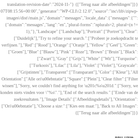
["Terug naar alle afbeeldingen"]}}} {"translation-revision-date":"2024-11-
07T08:15:56+00:00","generator":"WP-CLI\/2.12.0","source":"inc\/lib\/zipwp-
images\/dist\/main.js","domain":"messages","locale_data":{"messages":{"":
{"domain":"messages","lang":"en","plural-forms":"nplurals=2; plural=(n !=
1);"},"Landscape":["Landschap"],"Portrait":["Portret"],"Clear":
["Duidelijk"],"Try to refine your search.":["Probeer je zoekopdracht te
verfijnen."],"Red":["Rood"],"Orange":["Oranje"],"Yellow":["Geel"],"Green":
["Groen"],"Blue":["Blauw"],"Pink":["Roze"],"Brown":["Bruin"],"Black":
["Zwart"],"Gray":["Grijs"],"White":["Wit"],"Turquoise":
["Turkoois"],"Lilac":["Lila"],"Violet":["Violet"],"Grayscale":
["Grijstinten"],"Transparent":["Transparant"],"Color":["Kleur"],"All
Orientation":["Alle ori\u00ebntatie"],"Square":["Plein"],"Clear filter":["Filter
wissen"],"Sorry, we couldn't find anything for \u201c%s\u201d.":["Sorry, we
konden niets vinden voor \"%s\"."],"End of the search results.":["Einde van de
zoekresultaten."],"Image Details":["Afbeeldingsdetails"],"Orientation":
["Ori\u00ebntatie"],"Choose a size:":["Kies een maat:"],"Back to All Images":
["Terug naar alle afbeeldingen"]}}}
מידע נוסף