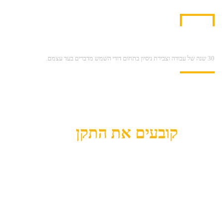
למה א.ש דודי שמש ?
30 שנה של עבודה וצבירת ניסיון בתחום דודי השמש מדברים בעד עצמם.
אנחנו
קובעים את התקן
לדודי
שמש, חשמל ומערכות סולריות
ולוקחים את האנרגיה
צעד אחד
קדימה
.