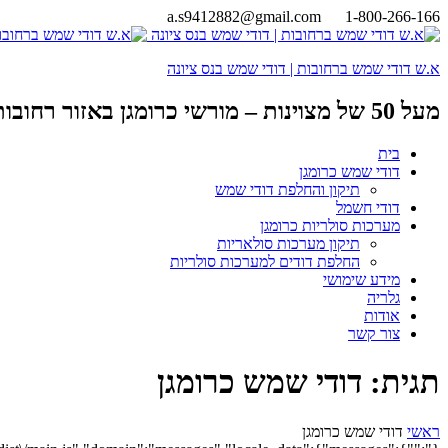
a.s9412882@gmail.com
1-800-266-166
א.ש דודי שמש ברחובות | דודי שמש בנס ציונה
מעל 50 של מצוינות – מורשי כרומגן באזור רחובות והשפלה
בית
דודי שמש כרומגן
תיקון והחלפת דודי שמש
דודי חשמל
מערכות סולריות כרומגן
תיקון מערכות סולאריות
החלפת דודים למערכות סולריות
מידע שימושי
גלריה
אודות
צור קשר
תגית:
דודי שמש כרומגן
ראשי
דודי שמש כרומגן