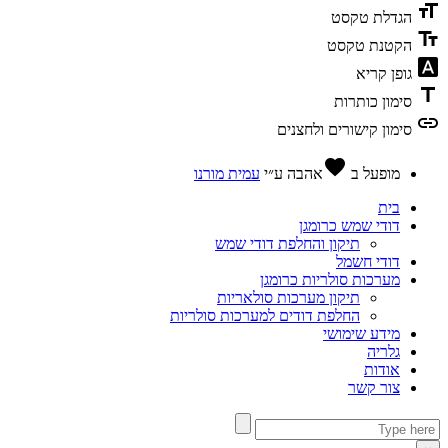
format_size
הגדלת טקסט
text_fields
הקטנת טקסט
font_download
גופן קריא
title
סימון כותרות
link
סימון קישורים ולחצנים
favorite
מופעל ב
אהבה
ע״י
עמית מורנו
בית
דודי שמש כרומגן
תיקון והחלפת דודי שמש
דודי חשמל
מערכות סולריות כרומגן
תיקון מערכות סולאריות
החלפת דודים למערכות סולריות
מידע שימושי
גלריה
אודות
צור קשר