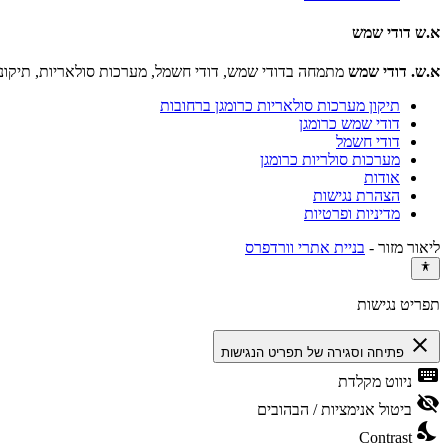
א.ש דודי שמש
א.ש. דודי שמש
מתמחה בדודי שמש, דודי חשמל, מערכות סולאריות, תיקוני
תיקון מערכות סולאריות כרומגן ברחובות
דודי שמש כרומגן
דודי חשמל
מערכות סולריות כרומגן
אודות
הצהרת נגישות
מדיניות ופרטיות
ליאור מזור -
בניית אתרי וורדפרס
תפריט נגישות
close
פתיחה וסגירה של תפריט הנגישות
keyboard
ניווט מקלדת
visibility_off
ביטול אנימציות / הבהובים
nights_stay
Contrast