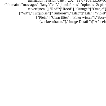
{"translation-revision-date":"2024-11-07T08:15:56+
{"domain":"messages","lang":"en","plural-forms":"nplurals=2; plura
te verfijnen."],"Red":["Rood"],"Orange":["Oranje"
["Wit"],"Turquoise":["Turkoois"],"Lilac":["Lila"],"Violet
["Plein"],"Clear filter":["Filter wissen"],"So
zoekresultaten."],"Image Details":["Afbeeld