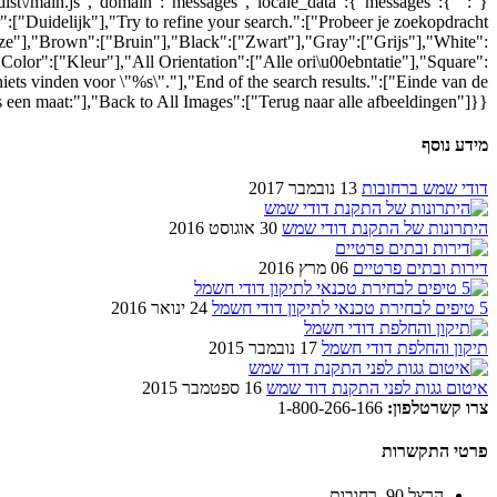
/dist\/main.js","domain":"messages","locale_data":{"messages":{"":
:["Duidelijk"],"Try to refine your search.":["Probeer je zoekopdracht
ze"],"Brown":["Bruin"],"Black":["Zwart"],"Gray":["Grijs"],"White":
"Color":["Kleur"],"All Orientation":["Alle ori\u00ebntatie"],"Square":
iets vinden voor \"%s\"."],"End of the search results.":["Einde van de
s een maat:"],"Back to All Images":["Terug naar alle afbeeldingen"]}}}
מידע נוסף
דודי שמש ברחובות
13 נובמבר 2017
היתרונות של התקנת דודי שמש
30 אוגוסט 2016
דירות ובתים פרטיים
06 מרץ 2016
5 טיפים לבחירת טכנאי לתיקון דודי חשמל
24 ינואר 2016
תיקון והחלפת דודי חשמל
17 נובמבר 2015
איטום גגות לפני התקנת דוד שמש
16 ספטמבר 2015
צרו קשר
טלפון:
1-800-266-166
פרטי התקשרות
הרצל 90, רחובות.