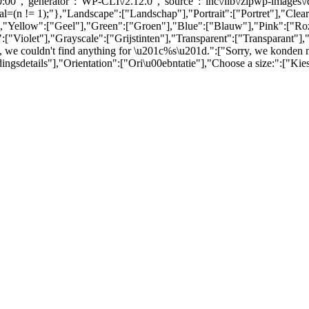
00:00","generator":"WP-CLI\/2.12.0","source":"inc\/lib\/zipwp-images\
l=(n != 1);"},"Landscape":["Landschap"],"Portrait":["Portret"],"Clear"
],"Yellow":["Geel"],"Green":["Groen"],"Blue":["Blauw"],"Pink":["Ro
":["Violet"],"Grayscale":["Grijstinten"],"Transparent":["Transparant"],
rry, we couldn't find anything for \u201c%s\u201d.":["Sorry, we konden n
ingsdetails"],"Orientation":["Ori\u00ebntatie"],"Choose a size:":["Kie