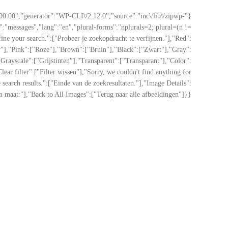
+00:00","generator":"WP-CLI\/2.12.0","source":"inc\/lib\/zipwp-
:"messages","lang":"en","plural-forms":"nplurals=2; plural=(n !=
ine your search.":["Probeer je zoekopdracht te verfijnen."],"Red":
"],"Pink":["Roze"],"Brown":["Bruin"],"Black":["Zwart"],"Gray":
"Grayscale":["Grijstinten"],"Transparent":["Transparant"],"Color":
lear filter":["Filter wissen"],"Sorry, we couldn't find anything for
earch results.":["Einde van de zoekresultaten."],"Image Details":
n maat:"],"Back to All Images":["Terug naar alle afbeeldingen"]}}}