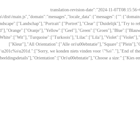
{"translation-revision-date":"2024-11-07T08:15:56
s\/dist\/main.js","domain":"messages","locale_data":{"messages":{"":{"domain"
ndscape":["Landschap"],"Portrait":["Portret"],"Clear":["Duidelijk"],"Try to ref
d"],"Orange":["Oranje"],"Yellow":["Geel"],"Green":["Groen"],"Blue":["Blauw
"White":["Wit"],"Turquoise":["Turkoois"],"Lilac":["Lila"],"Violet":["Violet"],
["Kleur"],"All Orientation":["Alle ori\u00ebntatie"],"Square":["Plein"],"C
\u201c%s\u201d.":["Sorry, we konden niets vinden voor \"%s\"."],"End of the s
beeldingsdetails"],"Orientation":["Ori\u00ebntatie"],"Choose a size:":["Kies ee