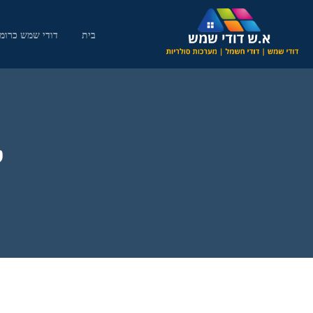
בית
דודי שמש כרומג
י