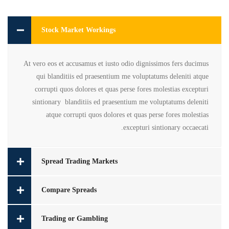
Stock Market Workings
At vero eos et accusamus et iusto odio dignissimos fers ducimus
qui blanditiis ed praesentium me voluptatums deleniti atque
corrupti quos dolores et quas perse fores molestias excepturi
sintionary blanditiis ed praesentium me voluptatums deleniti
atque corrupti quos dolores et quas perse fores molestias
excepturi sintionary occaecati.
Spread Trading Markets
Compare Spreads
Trading or Gambling