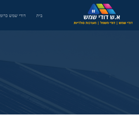
בית
דודי שמש כרומג