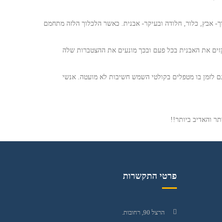
- אבץ, כלור, חלודה ובעיקר- אבנית. כאשר הלכלוך הלזה מתחמם
זים את האבנית בכל פעם ובכך מונעים את ההצטברות שלה
ם לזמן בו מטפלים בקולטי השמש חשיבות לא מועטה. אנשי
ר והאדיב ביותר!!
פרטי התקשרות
הרצל 90, רחובות.